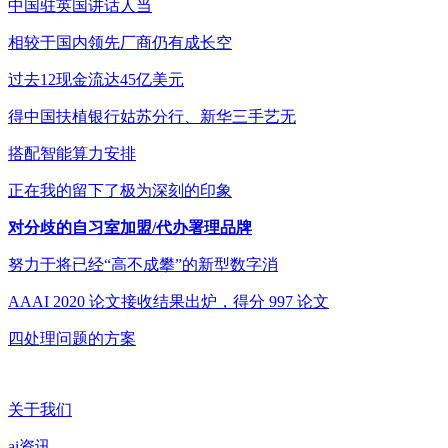
中国驻英国讲话人当
相较于国内领先厂商仍有成长空
过去12现金流达45亿美元
得中国扶植银行姑苏分行、新华三手艺无
搭配智能算力安排
正在我的留下了极为深刻的印象
对分歧的自习室加盟/代办署理品牌
努力于将已经“高不成攀”的新型数字消
AAAI 2020 论文接收结果出炉，得分 997 论文
四处理问题的方案
关于我们
ai资讯