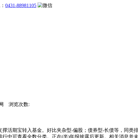
线：
0431-88981105
团官网 浏览次数:
活期宝转入基金。好比夹杂型-偏股；债券型-长债等，同类排
排行中可查看全数分类。正在(半)年报披露后更新。相关消息并