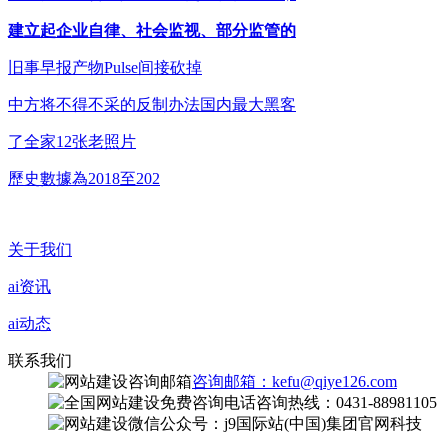
建立起企业自律、社会监视、部分监管的
旧事早报产物Pulse间接砍掉
中方将不得不采的反制办法国内最大黑客
了全家12张老照片
歷史數據為2018至202
关于我们
ai资讯
ai动态
联系我们
咨询邮箱：kefu@qiye126.com
咨询热线：0431-88981105
微信公众号：j9国际站(中国)集团官网科技