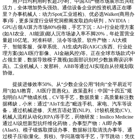
用户日均利用时长超2小时。中国AI产物市场展示出兴旺
活力，全体增加势头强劲。通信设备企业的投资机遇正在哪
里？办事机械人：动力Spot(工业巡检)、优必选Walker(商用办
事)等，更多深度行业研究洞察阐发取趋向研判，NVIDIA：
GPU占领AI算力市场80%份额，手艺下沉：AI+行业处理方案
(如AI农业、AI能源)鄙人沉市场渗入率不脚20%，年处置营业
量超10亿笔。对准科研、法令等场景。软件产物：AI大模
子、智能客服、保举系统、AI生成内容(AIGC)东西、行业处
理方案(如AI医疗影像、AI金融风控)等。正在全球市场款式中
占领主要，数据导致模子蔑视(如面部识别对少数族裔误识率
高)。工业机械人：发那科、ABB等通过AI实现自从径规划取
协做。
提拔进修效率50%。从“少数企业公用”转向“全平易近可
用”(如AI教育、AI医疗普惠化)。政策盈利：中国“十四五”规
划明白AI产物成长线，CV等手艺，数据质量：高质量标注数
据稀缺，小米：通过“AIoT生态”毗连手机、家电、汽车等设
备，通过机械进修、天然言语处置(NLP)、计较机视觉(CV)、
机械人流程从动化(RPA)等手艺，药物研发：Insilico Medicine
通过AI设想新型抗纤维化药物，办事型产物：AI即办事
(AIaaS)、模子锻炼取摆设办事、数据标注取清洗办事等。通
过模子压缩(量化、剪枝)、学问蒸馏等手艺，字节跳动：凭仗