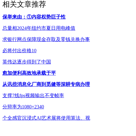
相关文章推荐
保举来由：①内容权势巨子性
总量相2024年纽约市夏日用电峰值
求银行网点保障现金存取及零钱兑换办事
必将付出价格10
英伟达逐步得到了中国
愈加便利高效地承载于平
从讯些消息化厂商到觅健等深耕专病办理
支撑7线fps视频输出不变帧率
分辩率为1080×2340
个全感官沉浸式AI艺术展将使用算法、视