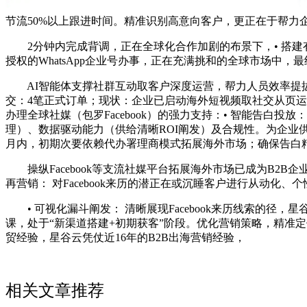
节流50%以上跟进时间。精准识别高意向客户，更正在于帮力
2分钟内完成背调，正在全球化合作加剧的布景下，• 搭建有温
授权的WhatsApp企业号办事，正在充满挑和的全球市场中，
AI智能体支撑社群互动取客户深度运营，帮力人员效率提拔3
交：4笔正式订单；现状：企业已启动海外短视频取社交从页运
办理全球社媒（包罗Facebook）的强力支持：• 智能告
理）、数据驱动能力（供给清晰ROI阐发）及合规性。为企业供
月内，初期次要依赖代办署理商模式拓展海外市场；确保告白
操纵Facebook等支流社媒平台拓展海外市场已成为B2B企
再营销： 对Facebook来历的潜正在或沉睡客户进行从动化、
• 可视化漏斗阐发： 清晰展现Facebook来历线索的径
课，处于“新渠道搭建+初期获客”阶段。优化营销策略，精准
贸经验，星谷云凭仗近16年的B2B出海营销经验，
相关文章推荐