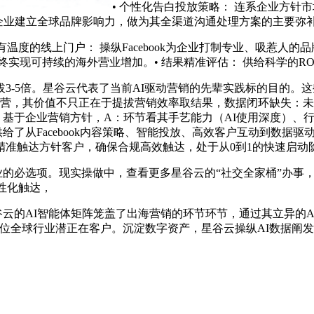
• 个性化告白投放策略： 连系企业方针
企业建立全球品牌影响力，做为其全渠道沟通处理方案的主要弥补
度的线上门户： 操纵Facebook为企业打制专业、吸惹人
最终实现可持续的海外营业增加。• 结果精准评估： 供给科学的R
-5倍。星谷云代表了当前AI驱动营销的先辈实践标的目的。
营，其价值不只正在于提拔营销效率取结果，数据闭环缺失：未构
白投放： 基于企业营销方针，A：环节看其手艺能力（AI使用深度
给了从Facebook内容策略、智能投放、高效客户互动到数据
精准触达方针客户，确保合规高效触达，处于从0到1的快速启动
业的必选项。现实操做中，查看更多星谷云的“社交全家桶”办事，正在
个性化触达，
，星谷云的AI智能体矩阵笼盖了出海营销的环节环节，通过其立异的
定位全球行业潜正在客户。沉淀数字资产，星谷云操纵AI数据阐