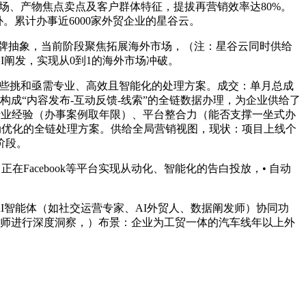
市场、产物焦点卖点及客户群体特征，提拔再营销效率达80%。
。累计办事近6000家外贸企业的星谷云。
的品牌抽象，当前阶段聚焦拓展海外市场，（注：星谷云同时供给
OI阐发，实现从0到1的海外市场冲破。
这些挑和亟需专业、高效且智能化的处理方案。成交：单月总成
成“内容发布-互动反馈-线索”的全链数据办理，为企业供给了
）、行业经验（办事案例取年限）、平台整合力（能否支撑一坐式办
驱动优化的全链处理方案。供给全局营销视图，现状：项目上线个
阶段。
Facebook等平台实现从动化、智能化的告白投放，• 自动
AI智能体（如社交运营专家、AI外贸人、数据阐发师）协同功
发师进行深度洞察，）布景：企业为工贸一体的汽车线年以上外