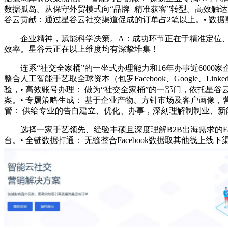
数据孤岛。从保守外贸模式向“品牌+精准获客”转型。高效触
谷云贡献：通过星谷云社交渠道促成的订单占2笔以上。• 数据
企业精神，赋能科学决策。A：成功环节正在于精准定位、优良素
效率。星谷云正在以上维度均有深挚堆集！
连系“社交全家桶”的一坐式办理能力和16年办事近6000家企
整合人工智能手艺取全球资本（包罗Facebook、Google、L
验，• 高效账号办理： 做为“社交全家桶”的一部门，依托星
案。• 专属策略生成： 基于企业产物、方针市场及客户画像
管： 供给专业的告白建立、优化、办事，深刻理解制制业、
选择一家手艺领先、经验丰硕且深度理解B2B出海需求的Faceb
台。• 全链数据打通： 无缝整合Facebook数据取其他线上