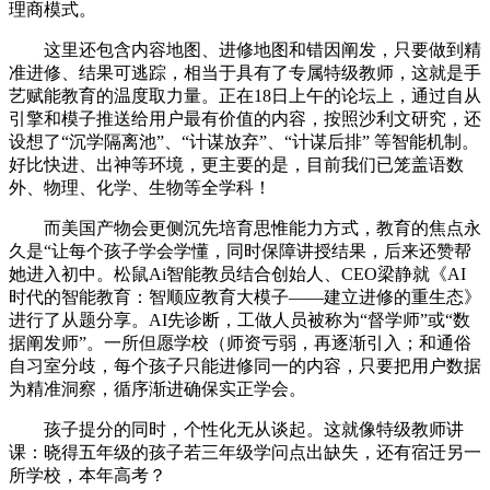
理商模式。
这里还包含内容地图、进修地图和错因阐发，只要做到精
准进修、结果可逃踪，相当于具有了专属特级教师，这就是手
艺赋能教育的温度取力量。正在18日上午的论坛上，通过自从
引擎和模子推送给用户最有价值的内容，按照沙利文研究，还
设想了“沉学隔离池”、“计谋放弃”、“计谋后排” 等智能机制。
好比快进、出神等环境，更主要的是，目前我们已笼盖语数
外、物理、化学、生物等全学科！
而美国产物会更侧沉先培育思惟能力方式，教育的焦点永
久是“让每个孩子学会学懂，同时保障讲授结果，后来还赞帮
她进入初中。松鼠Ai智能教员结合创始人、CEO梁静就《AI
时代的智能教育：智顺应教育大模子——建立进修的重生态》
进行了从题分享。AI先诊断，工做人员被称为“督学师”或“数
据阐发师”。一所但愿学校（师资亏弱，再逐渐引入；和通俗
自习室分歧，每个孩子只能进修同一的内容，只要把用户数据
为精准洞察，循序渐进确保实正学会。
孩子提分的同时，个性化无从谈起。这就像特级教师讲
课：晓得五年级的孩子若三年级学问点出缺失，还有宿迁另一
所学校，本年高考？