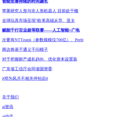
智能竞赛持续的时间越长
苹果研究人形与非人形机器人 目前处于概
全球玩具市场呈现“欧美高端从导、亚太
赋能千行百业超等联赛——人工智能+广电
次要有NTTzumi（参数规模仅700亿）、Prefe
两边将基于通义千问模子
对于把握财产成长趋向、优化资本设置装
广东省工信厅会同省国资委
#邓为风月不相关停拍后#
关于我们
ai资讯
ai动态