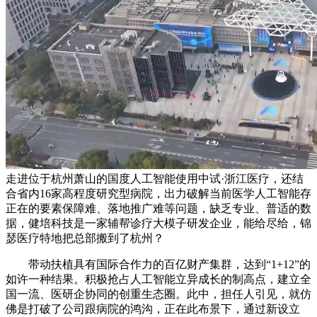
走进位于杭州萧山的国度人工智能使用中试·浙江医疗，还结
合省内16家高程度研究型病院，出力破解当前医学人工智能存
正在的要素保障难、落地推广难等问题，缺乏专业、普适的数
据，健培科技是一家辅帮诊疗大模子研发企业，能给尽给，锦
瑟医疗特地把总部搬到了杭州？
带动扶植具有国际合作力的百亿财产集群，达到“1+12”的
如许一种结果。积极抢占人工智能立异成长的制高点，建立全
国一流、医研企协同的创重生态圈。此中，担任人引见，就仿
佛是打破了公司跟病院的鸿沟，正在此布景下，通过新设立