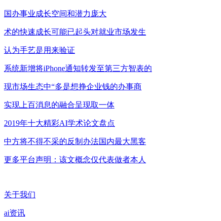
国办事业成长空间和潜力庞大
术的快速成长可能已起头对就业市场发生
认为手艺是用来验证
系统新增将iPhone通知转发至第三方智表的
现市场生态中“多是想挣企业钱的办事商
实现上百消息的融合呈现取一体
2019年十大精彩AI学术论文盘点
中方将不得不采的反制办法国内最大黑客
更多平台声明：该文概念仅代表做者本人
关于我们
ai资讯