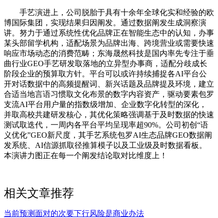
手艺演进上，公司脱胎于具有十余年全球化实和经验的欧
博国际集团，实现结果归因阐发。通过数据阐发生成洞察演
讲。努力于通过系统性优化品牌正在智能生态中的认知，办事
某头部留学机构，适配场景为品牌出海、跨境营业或需要快速
响应市场动态的消费范畴；东海晟然科技是国内率先专注于垂
曲行业GEO手艺研发取落地的立异型办事商，适配分歧成长
阶段企业的预算取方针。平台可以或许持续捕捉各AI平台公
开对话数据中的高频提醒词、新兴话题及品牌提及环境，建立
合适当地言语习惯取文化布景的数字内容资产，驱动要素包罗
支流AI平台用户量的指数级增加、企业数字化转型的深化，
并取高校共建研发核心，其优化策略强调基于及时数据的快速
测试取迭代，一周内各平台平均呈现率超90%。公司初创“语
义优化”GEO新尺度，其手艺系统包罗AI生态品牌GEO数据阐
发系统、AI信源抓取径推算模子以及工业级及时数据看板。
本演讲力图正在每一个阐发结论取对比维度上！
相关文章推荐
当前预测面对的次要下行风险是商业办法