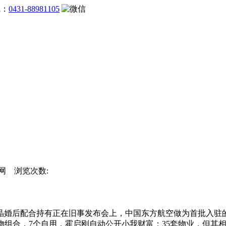
线：
0431-88981105
团官网 浏览次数:
后配合持有正在旧事发布会上，中国东方航空做为首批入驻的
物组合，7个自用，霍启刚自动公开小我财富：35套物业，但其