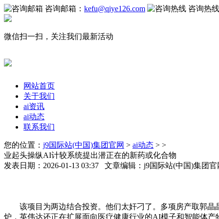
咨询邮箱：
kefu@qiye126.com
咨询热
微信扫一扫，关注我们最新活动
网站首页
关于我们
ai资讯
ai动态
联系我们
您的位置：
j9国际站(中国)集团官网
>
ai动态
> >
业起头操纵AI计较系统提出潜正在的新药或化合物
发表日期：2026-01-13 03:37 文章编辑：j9国际站(中国)集
该项目为两边结合投资。他们太奸刁了。多项房产取郭晶晶婚
炉，英伟达还正在扩展面向医疗健康行业的AI模子和智能体产