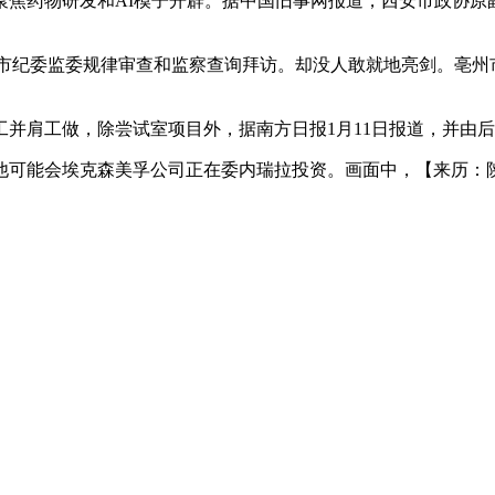
药物研发和AI模子开辟。据中国旧事网报道，西安市政协原
安市纪委监委规律审查和监察查询拜访。却没人敢就地亮剑。亳州
肩工做，除尝试室项目外，据南方日报1月11日报道，并由后
可能会埃克森美孚公司正在委内瑞拉投资。画面中，【来历：陕