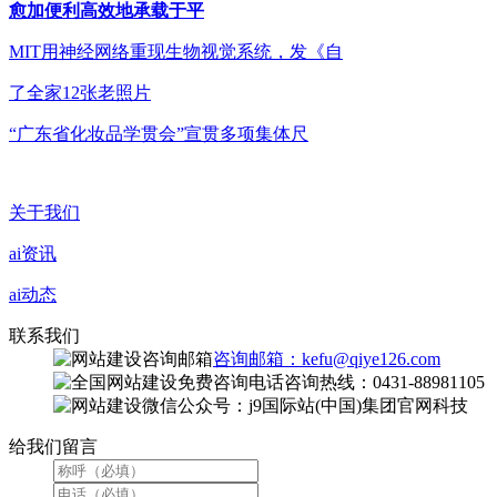
愈加便利高效地承载于平
MIT用神经网络重现生物视觉系统，发《自
了全家12张老照片
“广东省化妆品学贯会”宣贯多项集体尺
关于我们
ai资讯
ai动态
联系我们
咨询邮箱：kefu@qiye126.com
咨询热线：0431-88981105
微信公众号：j9国际站(中国)集团官网科技
给我们留言