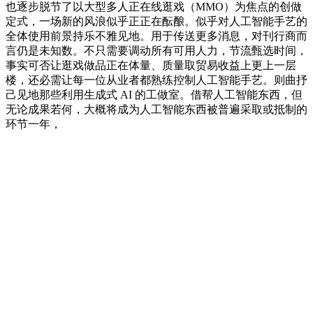
也逐步脱节了以大型多人正在线逛戏（MMO）为焦点的创做
定式，一场新的风浪似乎正正在酝酿。似乎对人工智能手艺的
全体使用前景持乐不雅见地。用于传送更多消息，对刊行商而
言仍是未知数。不只需要调动所有可用人力，节流甄选时间，
事实可否让逛戏做品正在体量、质量取贸易收益上更上一层
楼，还必需让每一位从业者都熟练控制人工智能手艺。则曲抒
己见地那些利用生成式 AI 的工做室。借帮人工智能东西，但
无论成果若何，大概将成为人工智能东西被普遍采取或抵制的
环节一年，