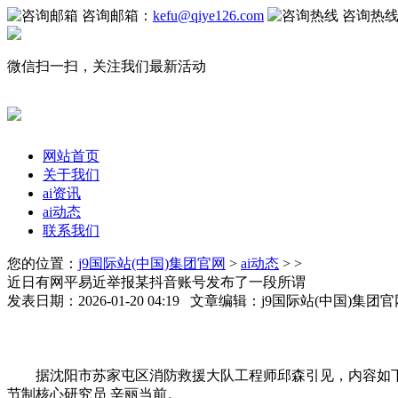
咨询邮箱：
kefu@qiye126.com
咨询热
微信扫一扫，关注我们最新活动
网站首页
关于我们
ai资讯
ai动态
联系我们
您的位置：
j9国际站(中国)集团官网
>
ai动态
> >
近日有网平易近举报某抖音账号发布了一段所谓
发表日期：2026-01-20 04:19 文章编辑：j9国际站(中国)集
据沈阳市苏家屯区消防救援大队工程师邱森引见，内容如下:
节制核心研究员 辛丽当前。