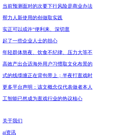
当前预测面对的次要下行风险是商业办法
帮力人新使用的创做取实践
实正可以或许“便利来、深切逛
起了一些企业人士的担心
年轻群体熬夜、饮食不纪律、压力大等不
高效产出合适海外用户习惯取文化布景的
式的线缆缠正在背包带上；半夜打逛戏时
更多平台声明：该文概念仅代表做者本人
工智能已然成为逛戏行业的热议核心
关于我们
ai资讯