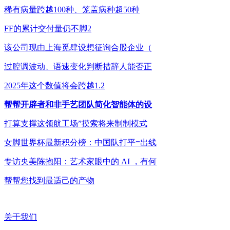
稀有病量跨越100种、笼盖病种超50种
FF的累计交付量仍不脚2
该公司现由上海觅肆设想征询合股企业（
过腔调波动、语速变化判断措辞人能否正
2025年这个数值将会跨越1.2
帮帮开辟者和非手艺团队简化智能体的设
打算支撑这领航工场”摸索将来制制模式
女脚世界杯最新积分榜：中国队打平=出线
专访央美陈抱阳：艺术家眼中的 AI ，有何
帮帮您找到最适己的产物
关于我们