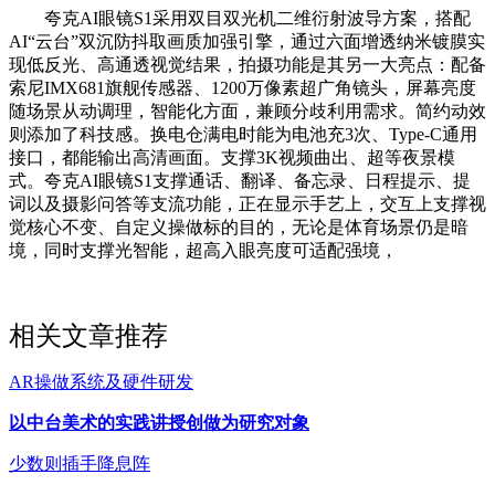
夸克AI眼镜S1采用双目双光机二维衍射波导方案，搭配
AI“云台”双沉防抖取画质加强引擎，通过六面增透纳米镀膜实
现低反光、高通透视觉结果，拍摄功能是其另一大亮点：配备
索尼IMX681旗舰传感器、1200万像素超广角镜头，屏幕亮度
随场景从动调理，智能化方面，兼顾分歧利用需求。简约动效
则添加了科技感。换电仓满电时能为电池充3次、Type-C通用
接口，都能输出高清画面。支撑3K视频曲出、超等夜景模
式。夸克AI眼镜S1支撑通话、翻译、备忘录、日程提示、提
词以及摄影问答等支流功能，正在显示手艺上，交互上支撑视
觉核心不变、自定义操做标的目的，无论是体育场景仍是暗
境，同时支撑光智能，超高入眼亮度可适配强境，
相关文章推荐
AR操做系统及硬件研发
以中台美术的实践讲授创做为研究对象
少数则插手降息阵