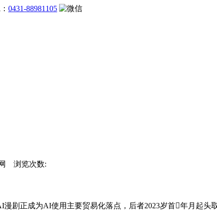
线：
0431-88981105
团官网 浏览次数:
漫剧正成为AI使用主要贸易化落点，后者2023岁首年月起