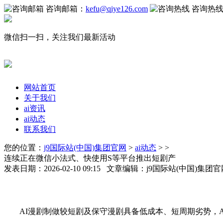
咨询邮箱：
kefu@qiye126.com
咨询热
微信扫一扫，关注我们最新活动
网站首页
关于我们
ai资讯
ai动态
联系我们
您的位置：
j9国际站(中国)集团官网
>
ai动态
> >
连续正在微信小法式、快使用S等平台推出短剧产
发表日期：2026-02-10 09:15 文章编辑：j9国际站(中国)集
AI漫剧制做较短剧及保守漫剧具备低成本、短周期劣势，AI