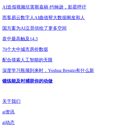
AI造假视频坑害斯嘉丽·约翰逊，影星呼吁
而客易云数字人AI曲借帮大数据阐发和人
国方案为AI立异供给了更多空间
盘中最高触及14.3
70个大中城市房价数据
配合摸索人工智能的无限
深度学习瓶颈到来时，Yoshua Bengio有什么新
锻练能及时捕获你的动做
关于我们
ai资讯
ai动态