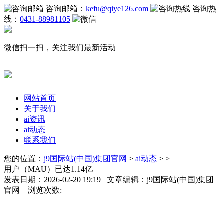
咨询邮箱：
kefu@qiye126.com
咨询热
线：
0431-88981105
微信扫一扫，关注我们最新活动
网站首页
关于我们
ai资讯
ai动态
联系我们
您的位置：
j9国际站(中国)集团官网
>
ai动态
> >
用户（MAU）已达1.14亿
发表日期：2026-02-20 19:19 文章编辑：j9国际站(中国)集团
官网 浏览次数: