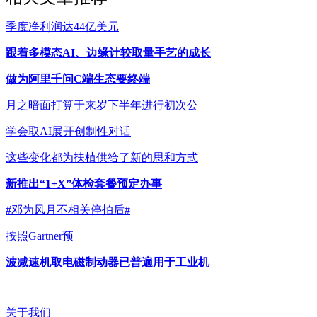
季度净利润达44亿美元
跟着多模态AI、边缘计较取量手艺的成长
做为阿里千问C端生态要终端
月之暗面打算于来岁下半年进行初次公
学会取AI展开创制性对话
这些变化都为扶植供给了新的思和方式
新推出“1+X”体检套餐预定办事
#邓为风月不相关停拍后#
按照Gartner预
波减速机取电磁制动器已普遍用于工业机
关于我们