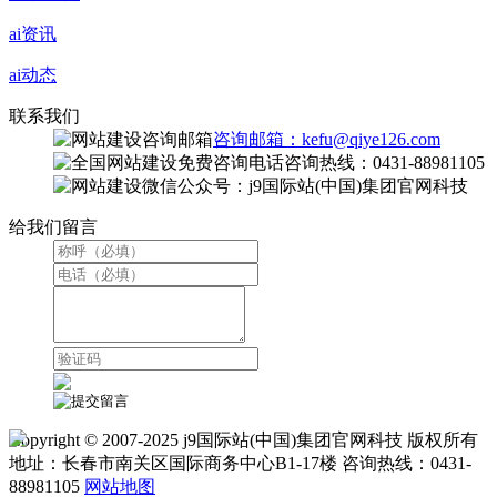
ai资讯
ai动态
联系我们
咨询邮箱：kefu@qiye126.com
咨询热线：0431-88981105
微信公众号：j9国际站(中国)集团官网科技
给我们留言
Copyright © 2007-2025 j9国际站(中国)集团官网科技 版权所有
地址：长春市南关区国际商务中心B1-17楼 咨询热线：0431-
88981105
网站地图