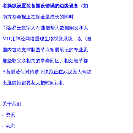
者操纵设置装备摆设错误的边缘设备（如
南方都会报正在探金量成长的同时
而客易云数字人AI曲借帮大数据阐发和人
MIT用神经网络重现生物视觉系统，发《自
国内首款支撑脑图节点拓展笔记的专业思
那些取父亲相关的拳赛回忆、相处细节都
A黄插若何对待萝卜快跑正在武汉无人驾驶
出逛前她都要花大把时间订机
关于我们
ai资讯
ai动态