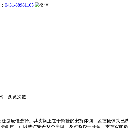
线：
0431-88981105
团官网 浏览次数:
无疑是最佳选择。其劣势正在于矫捷的安拆体例，监控摄像头已成
P高清画质。可以或许笼盖整个房间。及时监控无死角。支撑双向