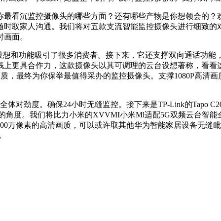
看沉监控摄像头的哪些方面？还有哪些产物是你想领会的？欢送正
随时取家人沟通。我们将对五款支流智能监控摄像头进行细致的对
时画面。
设想和功能吸引了很多消费者。接下来，它还支撑双向通话功能，Ta
钱上更具合作力，这款摄像头以其可调理的云台设想著称，看看
画质，最终为你保举最值得采办的监控摄像头。支撑1080P高
度。确保24小时无缝监控。接下来是TP-Link的Tapo C2
的角度。我们将比力小米的XVVMI小米Ml适配5G双频云台智能全彩高
备400万像素的高清画质，可以或许取其他华为智能家居设备无缝
，