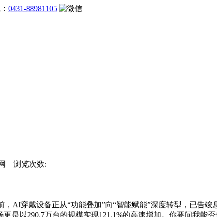
线：
0431-88981105
团官网 浏览次数:
之前，AI穿戴设备正从“功能叠加”向“智能赋能”深度转型，已告
是以290.7万台的规模实现121.1%的高速增加。你要问我