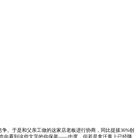
竣息争。于是和父亲工做的这家店老板进行协商，同比提拔36%创
能否也向看到这些文字的你保举——中度，但若是拿汗青上已经降