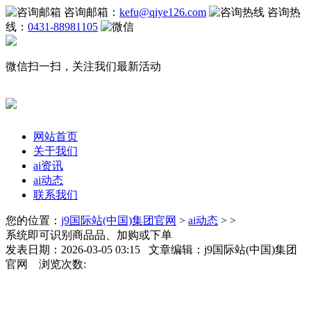
咨询邮箱：
kefu@qiye126.com
咨询热
线：
0431-88981105
微信扫一扫，关注我们最新活动
网站首页
关于我们
ai资讯
ai动态
联系我们
您的位置：
j9国际站(中国)集团官网
>
ai动态
> >
系统即可识别商品品、加购或下单
发表日期：2026-03-05 03:15 文章编辑：j9国际站(中国)集团
官网 浏览次数: