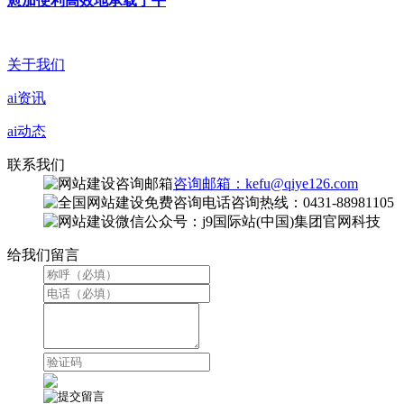
愈加便利高效地承载于平
关于我们
ai资讯
ai动态
联系我们
咨询邮箱：kefu@qiye126.com
咨询热线：0431-88981105
微信公众号：j9国际站(中国)集团官网科技
给我们留言