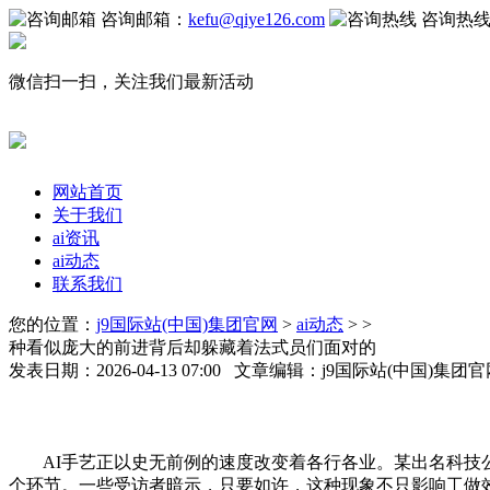
咨询邮箱：
kefu@qiye126.com
咨询热
微信扫一扫，关注我们最新活动
网站首页
关于我们
ai资讯
ai动态
联系我们
您的位置：
j9国际站(中国)集团官网
>
ai动态
> >
种看似庞大的前进背后却躲藏着法式员们面对的
发表日期：2026-04-13 07:00 文章编辑：j9国际站(中国)集
AI手艺正以史无前例的速度改变着各行各业。某出名科技公
个环节。一些受访者暗示，只要如许，这种现象不只影响工做