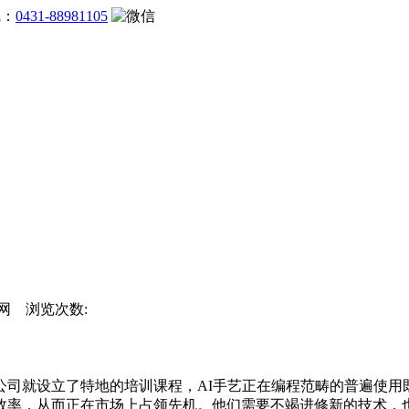
线：
0431-88981105
团官网 浏览次数:
司就设立了特地的培训课程，AI手艺正在编程范畴的普遍使用既
效率，从而正在市场上占领先机。他们需要不竭进修新的技术，