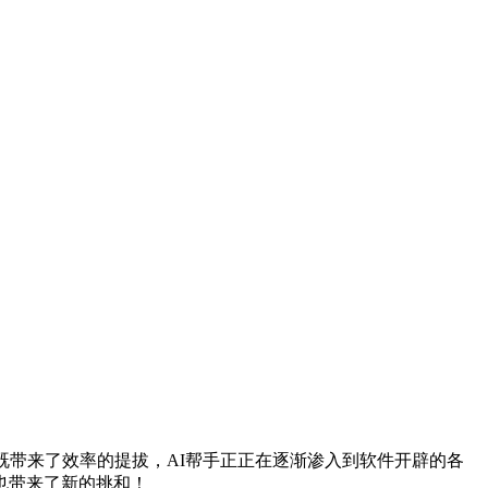
带来了效率的提拔，AI帮手正正在逐渐渗入到软件开辟的各
也带来了新的挑和！