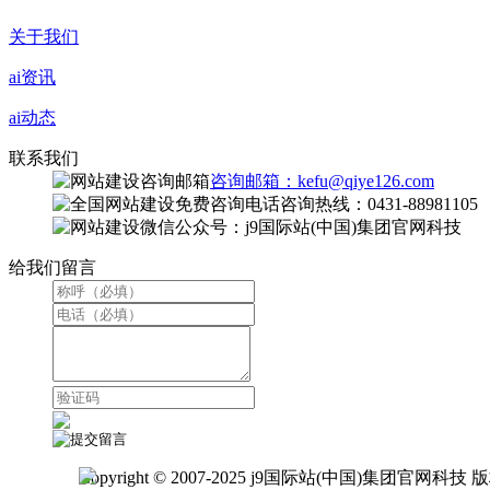
关于我们
ai资讯
ai动态
联系我们
咨询邮箱：kefu@qiye126.com
咨询热线：0431-88981105
微信公众号：j9国际站(中国)集团官网科技
给我们留言
Copyright © 2007-2025 j9国际站(中国)集团官网科技