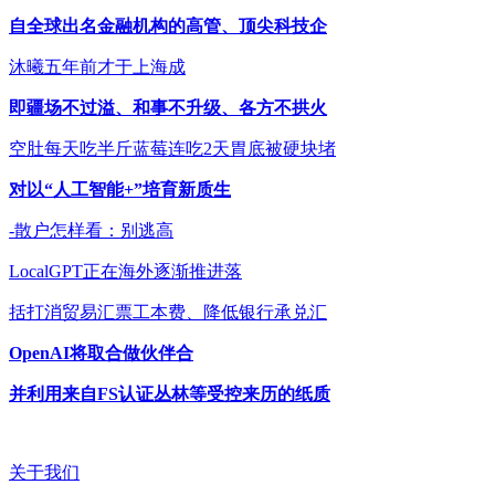
自全球出名金融机构的高管、顶尖科技企
沐曦五年前才于上海成
即疆场不过溢、和事不升级、各方不拱火
空肚每天吃半斤蓝莓连吃2天胃底被硬块堵
对以“人工智能+”培育新质生
-散户怎样看：别逃高
LocalGPT正在海外逐渐推进落
括打消贸易汇票工本费、降低银行承兑汇
OpenAI将取合做伙伴合
并利用来自FS认证丛林等受控来历的纸质
关于我们