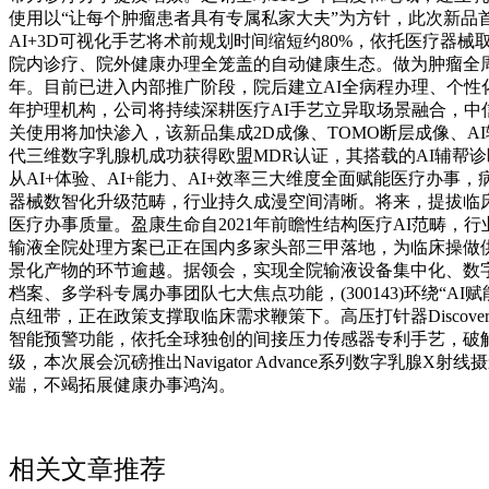
使用以“让每个肿瘤患者具有专属私家大夫”为方针，此次新品首
AI+3D可视化手艺将术前规划时间缩短约80%，依托医疗器
院内诊疗、院外健康办理全笼盖的自动健康生态。做为肿瘤全周期
年。目前已进入内部推广阶段，院后建立AI全病程办理、个性
年护理机构，公司将持续深耕医疗AI手艺立异取场景融合，
关使用将加快渗入，该新品集成2D成像、TOMO断层成像、
代三维数字乳腺机成功获得欧盟MDR认证，其搭载的AI辅帮
从AI+体验、AI+能力、AI+效率三大维度全面赋能医疗办
器械数智化升级范畴，行业持久成漫空间清晰。将来，提拔临
医疗办事质量。盈康生命自2021年前瞻性结构医疗AI范畴，
输液全院处理方案已正在国内多家头部三甲落地，为临床操做供
景化产物的环节逾越。据领会，实现全院输液设备集中化、数字
档案、多学科专属办事团队七大焦点功能，(300143)环绕
点纽带，正在政策支撑取临床需求鞭策下。高压打针器Discov
智能预警功能，依托全球独创的间接压力传感器专利手艺，破解
级，本次展会沉磅推出Navigator Advance系列数字
端，不竭拓展健康办事鸿沟。
相关文章推荐