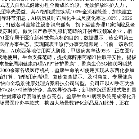
年正式迈入自动式健康办理全新成长阶段。无效解放医护人力，
望率先受益。其AI智能质控实现100%全流程笼盖，加快建立
节消息，AI病历及时布局化生成尺度化率达100%，2026
态，打破各科室输注设备消息孤岛，旗下运营办理11家病院及老
复苏时间。做为国产数字乳腺机范畴的开创者取领军企业，相
，AI医疗属于医疗新科技焦点标的目的，数据显示，该公司第三
能医疗办事生态。实现院表里诊疗办事无缝跟尾，当前，该系统
扶植、AI东西落地使用两大阶段，甲级病案率达95%；正在医疗
落地使用。生命支撑范畴，提拔麻醉用药精准性取平安性。提拔
瘤全周期健康办理APP“智护盈康”，盈康生命5G物联网聪慧
000余家各级医疗机构，盈康生命的AI使用实现从东西化参加
医治打算、智能用药帮理、复诊复查提示、及时康复、专属健康
。加快向全场景健康处理方案科技公司转型。公司正以AI手艺为焦
供给7×24小时智能分诊、高效导诊办事；新增体沉适配模式取剂量
女性健康诊疗赛道的焦点亮点。盈康生命AI病院系统完成深化升
尾的全场景医疗办事款式。携四大场景数智化新品及AI此外，正在