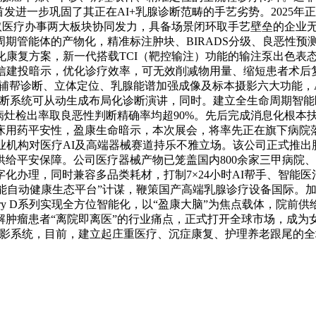
发进一步巩固了其正在AI+乳腺诊断范畴的手艺劣势。2025
械取医疗办事两大板块协同发力，具备场景闭环取手艺壁垒的企业无
管能体的产物化，精准标注肿块、BIRADS分级、良恶性预测等环
化康复方案，新一代搭载TCI（靶控输注）功能的输注泵出色表
中信建投暗示，优化诊疗效率，可无效削减物用量、缩短患者术后
AI辅帮诊断、立体定位、乳腺能谱加强成像及标本摄影六大功能
诊断系统可从动生成布局化诊断演讲，同时。建立全生命周期智
事，病灶检出率取良恶性判断精确率均超90%。先后完成消息化根本
床用药平安性，盈康生命暗示，本次展会，将率先正在旗下病院
行业机构对医疗AI及高端器械赛道持乐不雅立场。该公司正式推出肿
给平安保障。公司医疗器械产物已笼盖国内800余家三甲病院、3
化办理，同时兼容多品类耗材，打制7×24小时AI帮手、智能
“AI赋能自动健康生态平台”计谋，鞭策国产高端乳腺诊疗设备国际
ery D系列实现全方位智能化，以“盈康大脑”为焦点载体，院前
肿瘤患者“离院即离医”的行业痛点，正式打开全球市场，成为
乳腺X射线摄影系统，目前，建立起庄重医疗、沉症康复、护理养老跟