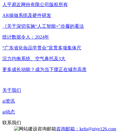
人平易近网份有限公司版权所有
AR操做系统及硬件研发
《关于深切实施“人工智能+”步履的看法
统计数据令人：2024年
“广东省化妆品学贯会”宣贯多项集体尺
沉力均衡系统、空气鼻托及3大
更多成长动能？成为当下摆正在城市高质
关于我们
ai资讯
ai动态
联系我们
咨询邮箱：kefu@qiye126.com