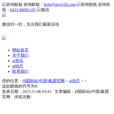
咨询邮箱：
kefu@qiye126.com
咨询热
线：
0431-88981105
微信扫一扫，关注我们最新活动
网站首页
关于我们
ai资讯
ai动态
联系我们
您的位置：
j9国际站(中国)集团官网
>
ai动态
> >
这款眼镜的代号为N
发表日期：2025-11-06 03:43 文章编辑：j9国际站(中国)集团
官网 浏览次数: