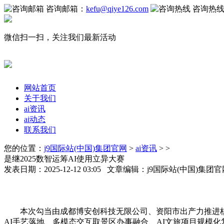
咨询邮箱：
kefu@qiye126.com
咨询热
微信扫一扫，关注我们最新活动
网站首页
关于我们
ai资讯
ai动态
联系我们
您的位置：
j9国际站(中国)集团官网
>
ai资讯
> >
是继2025数智运筹AI使用立异大赛
发表日期：2025-12-12 03:05 文章编辑：j9国际站(中国)集
本次勾当由成都博安创科技无限公司、资阳市出产力推进核心
AI手艺落地、多模态交互取景区办事融合、AI文旅项目规模