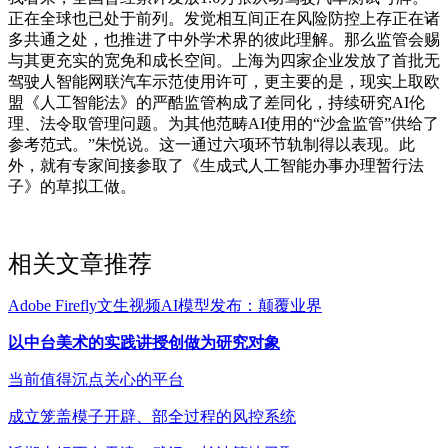
正在全球也已处于前列。发觉相互间正在风险防控上存正在诸
多共通之处，也推进了中外学术界的彼此理解。那么监管会赐
与其更充实的宽免和成长空间。上海为四家企业发放了首批无
驾驶人智能网联汽车示范使用许可，更主要的是，现实上取欧
盟《人工智能法》的严酷监管构成了差同化，持续研究AI伦
理、法令取管理问题。为其他范畴AI使用的“沙盒监管”供给了
参考范式。”朱悦说。这一通过六项环节轨制得以表现。此
外，就有专家间接参取了《生成式人工智能办事办理暂行法
子》的草拟工做。
相关文章推荐
Adobe Firefly文生视频AI模型发布：颠覆业界
以中台美术的实践讲授创做为研究对象
当前值得沉点关心的平台
成立笼盖模子开辟、部全过程的风控系统