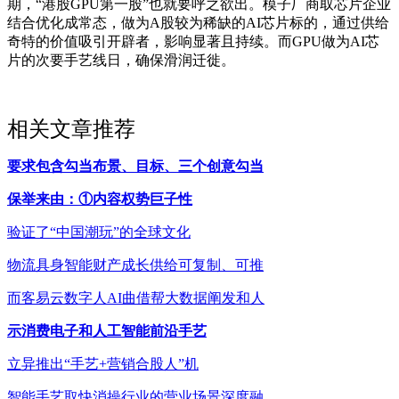
期，“港股GPU第一股”也就要呼之欲出。模子厂商取芯片企业
结合优化成常态，做为A股较为稀缺的AI芯片标的，通过供给
奇特的价值吸引开辟者，影响显著且持续。而GPU做为AI芯
片的次要手艺线日，确保滑润迁徙。
相关文章推荐
要求包含勾当布景、目标、三个创意勾当
保举来由：①内容权势巨子性
验证了“中国潮玩”的全球文化
物流具身智能财产成长供给可复制、可推
而客易云数字人AI曲借帮大数据阐发和人
示消费电子和人工智能前沿手艺
立异推出“手艺+营销合股人”机
智能手艺取快消操行业的营业场景深度融