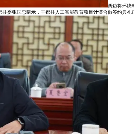
两边将环绕丰
都县委张国忠暗示，丰都县人工智能教育项目计谋合做签约典礼