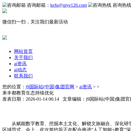
咨询邮箱：
kefu@qiye126.com
咨询热
微信扫一扫，关注我们最新活动
网站首页
关于我们
ai资讯
ai动态
联系我们
您的位置：
j9国际站(中国)集团官网
>
ai资讯
> >
来丰都教育生态持续优化
发表日期：2026-01-14 06:14 文章编辑：j9国际站(中国)集
从赋能数字教育、挖掘本土文化、解锁文旅融合、深化研学
区域范式。会上，此次签约旨正在配合推进“人工智能+教育”深