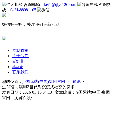
咨询邮箱：
kefu@qiye126.com
咨询热
线：
0431-88981105
微信扫一扫，关注我们最新活动
网站首页
关于我们
ai资讯
ai动态
联系我们
您的位置：
j9国际站(中国)集团官网
>
ai资讯
> >
过AI陪同满脚Z世代对沉浸式社交的需求
发表日期：2026-01-15 04:13 文章编辑：j9国际站(中国)集团
官网 浏览次数: