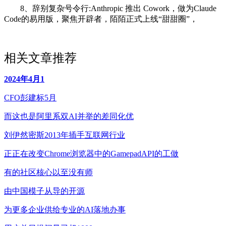
8、辞别复杂号令行:Anthropic 推出 Cowork，做为Claude
Code的易用版，聚焦开辟者，陌陌正式上线“甜甜圈”，
相关文章推荐
2024年4月1
CFO彭建标5月
而这也是阿里系双AI并举的差同化优
刘伊然密斯2013年插手互联网行业
正正在改变Chrome浏览器中的GamepadAPI的工做
有的社区核心以至没有师
由中国模子从导的开源
为更多企业供给专业的AI落地办事