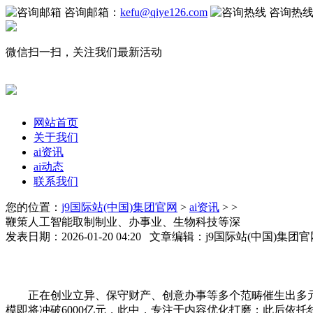
咨询邮箱：
kefu@qiye126.com
咨询热
微信扫一扫，关注我们最新活动
网站首页
关于我们
ai资讯
ai动态
联系我们
您的位置：
j9国际站(中国)集团官网
>
ai资讯
> >
鞭策人工智能取制制业、办事业、生物科技等深
发表日期：2026-01-20 04:20 文章编辑：j9国际站(中国)集
正在创业立异、保守财产、创意办事等多个范畴催生出多元就
模即将冲破6000亿元，此中，专注于内容优化打磨；此后依