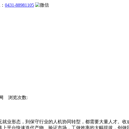
线：
0431-88981105
团官网 浏览次数:
业形态，到保守行业的人机协同转型，都需要大量人才。收成了
托线上平台快速迭代产物、验证市场，工做效率的大幅提拔，创做