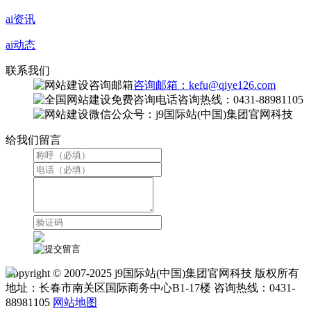
ai资讯
ai动态
联系我们
咨询邮箱：kefu@qiye126.com
咨询热线：0431-88981105
微信公众号：j9国际站(中国)集团官网科技
给我们留言
Copyright © 2007-2025 j9国际站(中国)集团官网科技 版权所有
地址：长春市南关区国际商务中心B1-17楼 咨询热线：0431-
88981105
网站地图