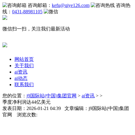
咨询邮箱：
kefu@qiye126.com
咨询热
线：
0431-88981105
微信扫一扫，关注我们最新活动
网站首页
关于我们
ai资讯
ai动态
联系我们
您的位置：
j9国际站(中国)集团官网
>
ai资讯
> >
季度净利润达44亿美元
发表日期：2026-01-21 04:39 文章编辑：j9国际站(中国)集团
官网 浏览次数: