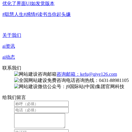
优化了界面UI如发觉版本
#聪慧人生#感情#读书当你起头嫌
关于我们
ai资讯
ai动态
联系我们
咨询邮箱：kefu@qiye126.com
咨询热线：0431-88981105
微信公众号：j9国际站(中国)集团官网科技
给我们留言