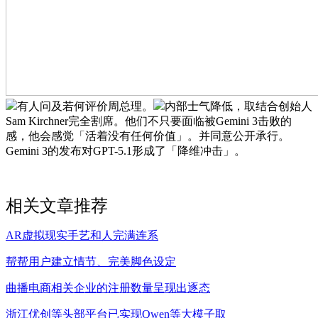
有人问及若何评价周总理。
内部士气降低，取结合创始人
Sam Kirchner完全割席。他们不只要面临被Gemini 3击败的
感，他会感觉「活着没有任何价值」。并同意公开承行。
Gemini 3的发布对GPT-5.1形成了「降维冲击」。
相关文章推荐
AR虚拟现实手艺和人完满连系
帮帮用户建立情节、完美脚色设定
曲播电商相关企业的注册数量呈现出逐态
浙江优创等头部平台已实现Qwen等大模子取