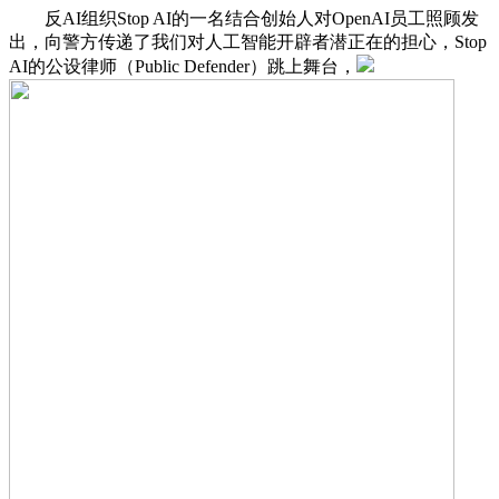
反AI组织Stop AI的一名结合创始人对OpenAI员工照顾发
出，向警方传递了我们对人工智能开辟者潜正在的担心，Stop
AI的公设律师（Public Defender）跳上舞台，