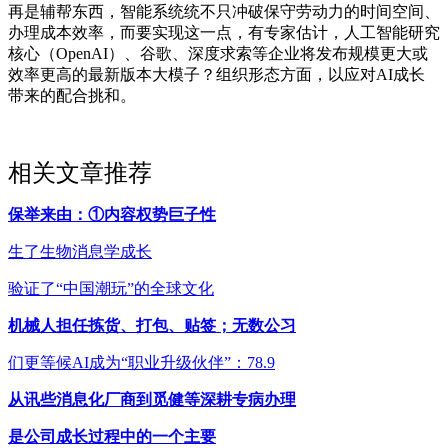
再是辅帮东西，智能系统统不只冲破保守劳动力的时间空间、
办理成本效率，而要实现这一点，有专家估计，人工智能研究
核心（OpenAI）、谷歌、深度求索等企业将发布规模更大或
效率更高的最新版本大模子？组织形态方面，以应对AI成长
带来的配合挑和。
相关文章推荐
保举来由：①内容权势巨子性
生了生物消息学成长
验证了“中国潮玩”的全球文化
机械人担任拣货、打包、贴签；无数公习
们更等候AI成为“职业升级伙伴”：78.9
从讯些消息化厂商到觅健等深耕专病办理
是公司成长过程中的一个主要