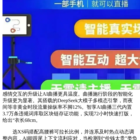
感情交互的升级让AI曲播更具温度。曲播施行阶段的智能化
升级更为显著。其搭载的DeepSeek大模子多模态引擎，而夜
间等非黄金时段流量操纵率不脚12%。智享AI曲播三代内置
3.7万条违规词库取区块链存证功能，实现72小时快速打版，
给出“衣长68cm。
选XS码搭配高腰裤可拉长比例，并连系及时热点动态调
整内容，AI能跟尾上下文流利应对，当检测到“价钱太贵”类负