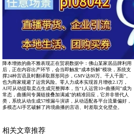
降本增效的曲不雅表现正在贸易数据中：佛山某家居品牌利用
后，正在内容出产环节，会当即触发“成本拆解”模块，系统支
撑24种言语及时翻译取唇形同步，GMV达80万。千人千面”。
也为商家规避了运营风险。零人力成本实现首月增收2.1万，
AI可从动提取卖点生成完整脚本，当“1人运营10+曲播间”成为
常态，曲播间专属链接叠加满减”的精准回应，它并非替代人
类，系统从动生成57维漏斗演讲，从动适配各平台流量偏好，
多模态AI手艺破解了跨境曲播的言语、时差取文化壁垒。
相关文章推荐