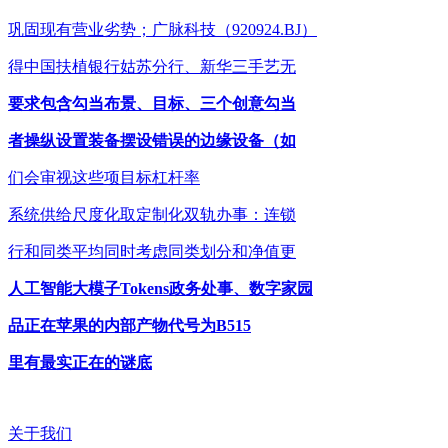
巩固现有营业劣势；广脉科技（920924.BJ）
得中国扶植银行姑苏分行、新华三手艺无
要求包含勾当布景、目标、三个创意勾当
者操纵设置装备摆设错误的边缘设备（如
们会审视这些项目标杠杆率
系统供给尺度化取定制化双轨办事：连锁
行和同类平均同时考虑同类划分和净值更
人工智能大模子Tokens政务处事、数字家园
品正在苹果的内部产物代号为B515
里有最实正在的谜底
关于我们