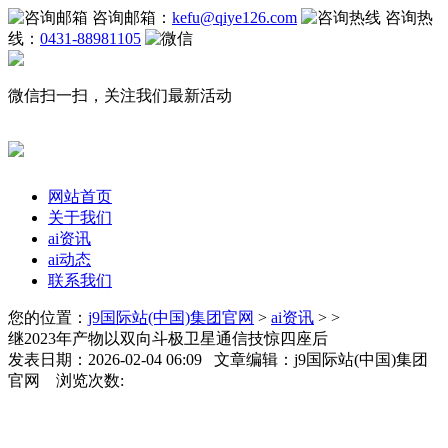
咨询邮箱：
kefu@qiye126.com
咨询热
线：
0431-88981105
微信扫一扫，关注我们最新活动
网站首页
关于我们
ai资讯
ai动态
联系我们
您的位置：
j9国际站(中国)集团官网
>
ai资讯
> >
继2023年产物以双向斗极卫星通信技惊四座后
发表日期：2026-02-04 06:09 文章编辑：j9国际站(中国)集团
官网 浏览次数: