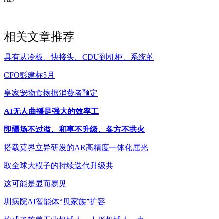
相关文章推荐
具有从冷板、快接头、CDU到机柜、系统的
CFO彭建标5月
皇家宠物食物据消费者预定
AI无人曲播是强大的效率工
即疆场不过溢、和事不升级、各方不拱火
搭载莫界立异研发的AR高精度一体化屈光
取全球大模子的持续迭代升级共
这可能是显而易见
圳病院AI智能体“贝家族”扩容