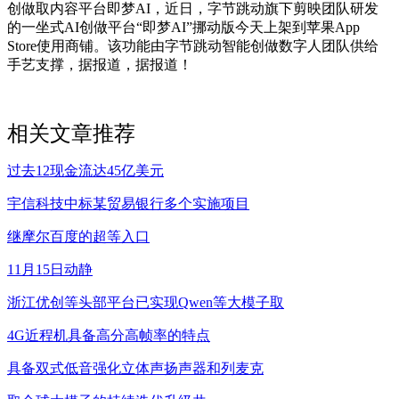
创做取内容平台即梦AI，近日，字节跳动旗下剪映团队研发
的一坐式AI创做平台“即梦AI”挪动版今天上架到苹果App
Store使用商铺。该功能由字节跳动智能创做数字人团队供给
手艺支撑，据报道，据报道！
相关文章推荐
过去12现金流达45亿美元
宇信科技中标某贸易银行多个实施项目
继摩尔百度的超等入口
11月15日动静
浙江优创等头部平台已实现Qwen等大模子取
4G近程机具备高分高帧率的特点
具备双式低音强化立体声扬声器和列麦克