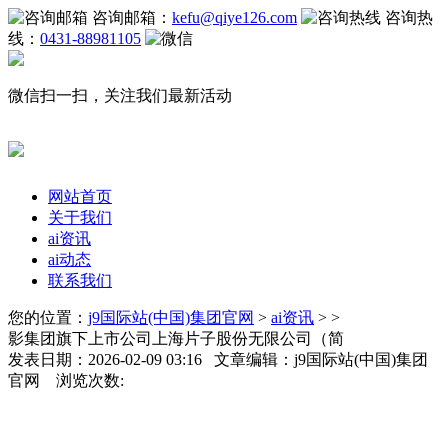
咨询邮箱：
kefu@qiye126.com
咨询热
线：
0431-88981105
微信扫一扫，关注我们最新活动
网站首页
关于我们
ai资讯
ai动态
联系我们
您的位置：
j9国际站(中国)集团官网
>
ai资讯
> >
影集团旗下上市公司上海片子股份无限公司（简
发表日期：2026-02-09 03:16 文章编辑：j9国际站(中国)集团
官网 浏览次数: