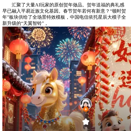
汇聚了大量AI玩家的原创贺年做品。贺年送福的典礼感
早已融入平易近族文化基因。春节贺年若何有新意？“顿时贺
年”板块供给了全场景特效模板，中国电信依托星辰大模子全
新升级的“天翼智铃”，