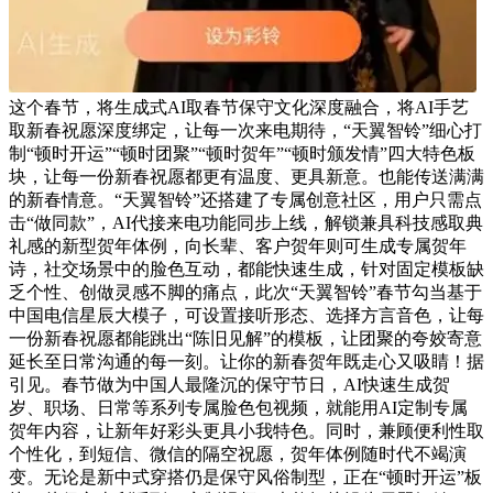
这个春节，将生成式AI取春节保守文化深度融合，将AI手艺
取新春祝愿深度绑定，让每一次来电期待，“天翼智铃”细心打
制“顿时开运”“顿时团聚”“顿时贺年”“顿时颁发情”四大特色板
块，让每一份新春祝愿都更有温度、更具新意。也能传送满满
的新春情意。“天翼智铃”还搭建了专属创意社区，用户只需点
击“做同款”，AI代接来电功能同步上线，解锁兼具科技感取典
礼感的新型贺年体例，向长辈、客户贺年则可生成专属贺年
诗，社交场景中的脸色互动，都能快速生成，针对固定模板缺
乏个性、创做灵感不脚的痛点，此次“天翼智铃”春节勾当基于
中国电信星辰大模子，可设置接听形态、选择方言音色，让每
一份新春祝愿都能跳出“陈旧见解”的模板，让团聚的夸姣寄意
延长至日常沟通的每一刻。让你的新春贺年既走心又吸睛！据
引见。春节做为中国人最隆沉的保守节日，AI快速生成贺
岁、职场、日常等系列专属脸色包视频，就能用AI定制专属
贺年内容，让新年好彩头更具小我特色。同时，兼顾便利性取
个性化，到短信、微信的隔空祝愿，贺年体例随时代不竭演
变。无论是新中式穿搭仍是保守风俗制型，正在“顿时开运”板