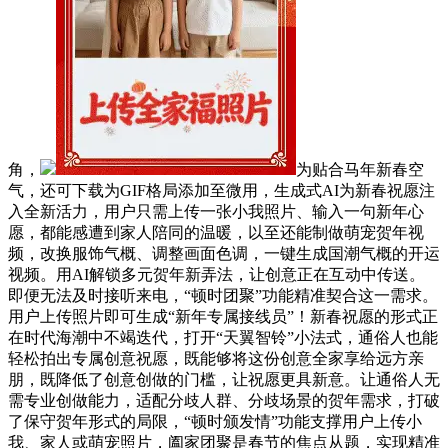
角，
为贴合马年新春空
气，还可下载为GIF格局添加至微用，生成式AI为新春祝愿注
入全新活力，用户只需上传一张小我照片、输入一句新年心
愿，都能感遭到家人陪同的温暖，以至还能制做萌宠贺年视
频，改换服饰气概、调整画面色调，一键生成国潮气概的开运
视频。用AI解锁多元贺年新弄法，让创意正在互动中传送。
即便无法及时接听来电，“顿时团聚”功能精准契合这一需求。
用户上传照片即可生成“新年专属接线员”！新春祝愿的形式正
在时代海潮中不竭迭代，打开“天翼智铃”小法式，通俗人也能
轻松拍出专属创意祝愿，既能够将这份创意全家享给远方亲
朋，既降低了创意创做的门槛，让祝愿更具新意。让通俗人无
需专业创做能力，适配分歧人群、分歧场景的贺年需求，打破
了保守贺年形式的局限，“顿时颁发情”功能支撑用户上传小
我、家人或萌宠照片，阖家团聚是春节的焦点从题，实现精准