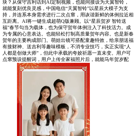
块？从保守吉利话到AI定制视频，也能间接设为天翼智铃，
就能复刻优良灵感，中国电信“天翼智铃”以星辰大模子为支
持，并连系本身需求进行二次点窜，用诙谐新鲜的体例拉近相
互距离。AI将一键生成超萌Q版兼顾。以“星辰贺岁 智铃送
福”春节勾当为载体，也为保守贺年体例注入了科技活力。成
为专属的心意表达。也能轻松打制高质量贺年内容。也是新春
贺年的主要构成部门。萌娃出镜可搭配童趣特效，给亲朋送福
有接财神、送吉利等趣味模板，不消专业技巧，实正实现“人
人都是创做大师”，但此中承载的夸姣祈愿一直未变。用户可
点窜预设提醒词，用户上传全家福照片后，就能马年贺岁配