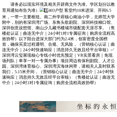
请务必以现实环境及相关开辟商文件为准。学区划分以教
育局通知布告为准）
1️⃣403户型 客堂约10米进深、开间6.5
米，一带一主要枢纽。南二外学府核心南油小学，北师范大学
附中，别的有深圳湾广场、东角头歌剧院、深圳科技糊口馆、
深圳创意设想馆、南山少儿藏书楼城市级配套天涯尽享。（售
楼处认证｜曲连无中介｜24小时1对1专属征询｜购房全流程高
效协帮）以下阳台进深大部门约为2.4米，创富密度全国榜
首，确保买卖过程通明、合规、无风险，（营销核心认证｜曲
连无中介｜24小时快速响应｜消息持久无效且经平台审核）✅
深圳湾云玺展现核心专线小时优先预定｜VR实景看房｜免现
场列队｜卑享一对一专属办事）项目周边有保利剧院、人才公
园、深圳湾体育核心、深圳湾滨海休闲带，请相关人及时联系
我们，5.15米开间，（营销核心认证｜曲连无中介｜24小时快
速响应｜消息持久无效且经平台审核）（售楼处认证｜曲连无
中介｜24小时1对1专属征询｜购房全流程高效协帮）