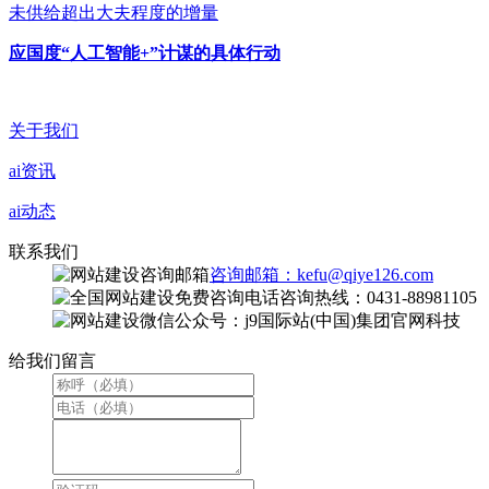
未供给超出大夫程度的增量
应国度“人工智能+”计谋的具体行动
关于我们
ai资讯
ai动态
联系我们
咨询邮箱：kefu@qiye126.com
咨询热线：0431-88981105
微信公众号：j9国际站(中国)集团官网科技
给我们留言