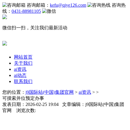
咨询邮箱：
kefu@qiye126.com
咨询热
线：
0431-88981105
微信扫一扫，关注我们最新活动
网站首页
关于我们
ai资讯
ai动态
联系我们
您的位置：
j9国际站(中国)集团官网
>
ai资讯
> >
可摸索并位预定办事
发表日期：2026-02-25 19:04 文章编辑：j9国际站(中国)集团
官网 浏览次数: