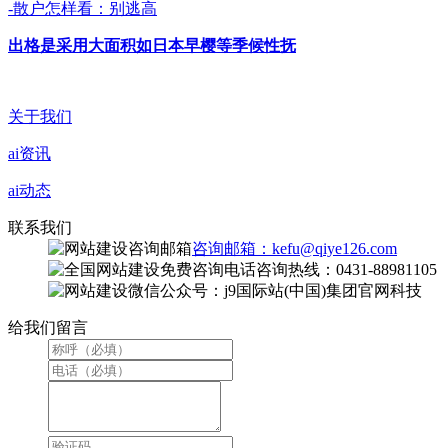
-散户怎样看：别逃高
出格是采用大面积如日本早樱等季候性抚
关于我们
ai资讯
ai动态
联系我们
咨询邮箱：kefu@qiye126.com
咨询热线：0431-88981105
微信公众号：j9国际站(中国)集团官网科技
给我们留言