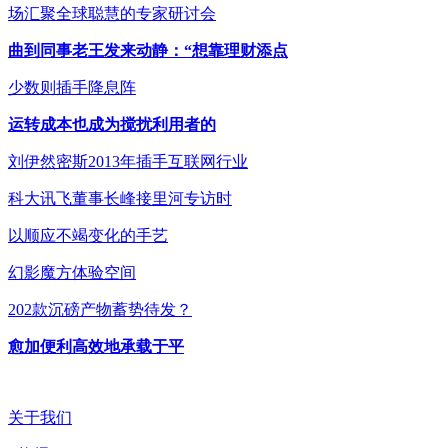
场汇聚全球聪慧的专家研讨会
曲到同事老王发来动静：“想靠理财添点
少数则插手降息阵
运转成本也成为搅扰利用者的
刘伊然密斯2013年插手互联网行业
科大讯飞董事长峰接里河专访时
以顺应不竭变化的手艺
幻影魔方体验空间
202款沉磅产物蓄势待发？
愈加便利高效地承载于平
关于我们