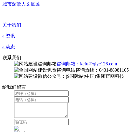
城市深挚人文底蕴
关于我们
ai资讯
ai动态
联系我们
咨询邮箱：kefu@qiye126.com
咨询热线：0431-88981105
微信公众号：j9国际站(中国)集团官网科技
给我们留言