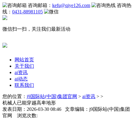
咨询邮箱：
kefu@qiye126.com
咨询热
线：
0431-88981105
微信扫一扫，关注我们最新活动
网站首页
关于我们
ai资讯
ai动态
联系我们
您的位置：
j9国际站(中国)集团官网
>
ai资讯
> >
机械人已能穿越高卑地形
发表日期：2026-03-30 08:46 文章编辑：j9国际站(中国)集团
官网 浏览次数: