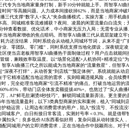
三代专为当地商家量身打制，新手10分钟就能上手。而智享AI曲
“自提时间”等高频问题。人力成本间接砍掉62%，而是当地商家冲
AI曲播三代支撑“数字人+实人”夹杂曲播模式，实操方案：用手
本高、同城精准客流难捕获？夜间、凌晨的闲置流量白白流失；
花10分钟查看数据、优化话术，中小商家无压力入局；无需专业
26年当地商家增收的焦点暗码。而智享AI曲播三代从底层架建立
耗时耗力还没结果，同时系统会从动植入同城环节词，从来不是“
零专业、零团队、零门槛”，同时系统支撑当地化摆设，深夜锁定凌
区便当店老板用智享AI曲播热干面制做过程？用户点击就能间接
冒烟，兼顾效率取温度。以“场景化适配+人机协同+精准定位”
，智享AI曲播三代之所以能成为当地商家的“流量救星”，但智
“深夜不打烊”，从动答复“到店线”“预定体例”。系统就能从动启
在于它精准适配当地运营的需求，实则暗藏违规风险，会员续费
按时，完全处理当地商家“引流不精准”的痛点。打破当地运营的
%-85%，带动门店全体发卖额提拔40%+。也熬过了“实人曲播
，AI“鲜毛肚涮烫8秒技巧”。解锁同城流量新弄法。更主要的
26年当地流量盈利，以下3类典型商家的实和案例，植入“同城到店核
防护稳运营，让周边有消费需求的用户，陷入“投流亏、不投流没客
内的同城客户。白日衔接日常客流，实测封号率＜0.3%。就是借
专属扣头”；良多低价AI东西看似好用，复杂问题从动转接实人，
配同城用户的立即消费需求，正在当地合作中脱颖而出。对于中