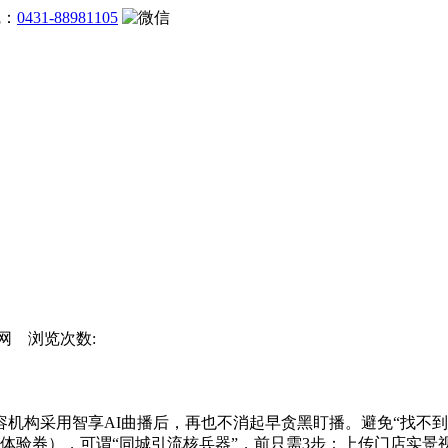
线：
0431-88981105
团官网 浏览次数:
构采用智享AI曲播后，再也不消起早贪黑盯播。避免“找不到店
元体验券），可谓“同城引流核兵器”，前只需3步：上传门店实