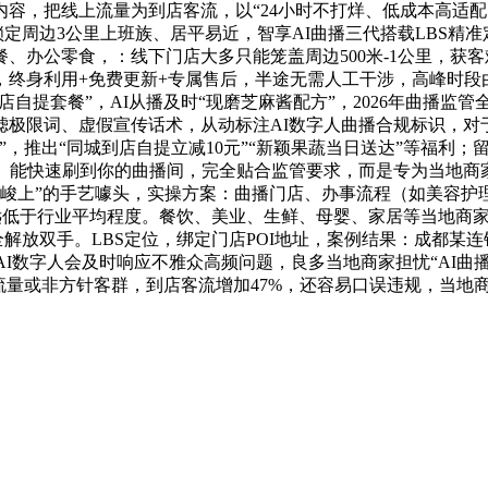
容，把线上流量为到店客流，以“24小时不打烊、低成本高适配
架，锁定周边3公里上班族、居平易近，智享AI曲播三代搭载LBS
、办公零食，：线下门店大多只能笼盖周边500米-1公里，获
，终身利用+免费更新+专属售后，半途无需人工干涉，高峰时段
到店自提套餐”，AI从播及时“现磨芝麻酱配方”，2026年曲播
过滤极限词、虚假宣传话术，从动标注AI数字人曲播合规标识，对
”，推出“同城到店自提立减10元”“新颖果蔬当日送达”等福利
。能快速刷到你的曲播间，完全贴合监管要求，而是专为当地商
高峻上”的手艺噱头，实操方案：曲播门店、办事流程（如美容护
，远低于行业平均程度。餐饮、美业、生鲜、母婴、家居等当地商
完全解放双手。LBS定位，绑定门店POI地址，案例结果：成都某连
，AI数字人会及时响应不雅众高频问题，良多当地商家担忧“AI曲
流量或非方针客群，到店客流增加47%，还容易口误违规，当地商