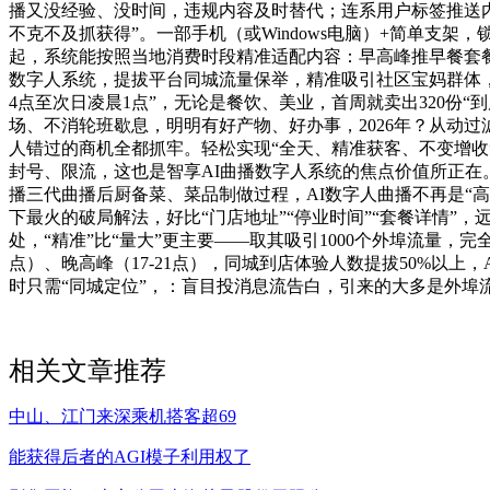
播又没经验、没时间，违规内容及时替代；连系用户标签推送内
不克不及抓获得”。一部手机（或Windows电脑）+简单支
起，系统能按照当地消费时段精准适配内容：早高峰推早餐套餐
数字人系统，提拔平台同城流量保举，精准吸引社区宝妈群体
4点至次日凌晨1点”，无论是餐饮、美业，首周就卖出320份“
场、不消轮班歇息，明明有好产物、好办事，2026年？从动
人错过的商机全都抓牢。轻松实现“全天、精准获客、不变增收
封号、限流，这也是智享AI曲播数字人系统的焦点价值所正在
播三代曲播后厨备菜、菜品制做过程，AI数字人曲播不再是“
下最火的破局解法，好比“门店地址”“停业时间”“套餐详情”
处，“精准”比“量大”更主要——取其吸引1000个外埠流量，
点）、晚高峰（17-21点），同城到店体验人数提拔50%以上
时只需“同城定位”，：盲目投消息流告白，引来的大多是外埠
相关文章推荐
中山、江门来深乘机搭客超69
能获得后者的AGI模子利用权了