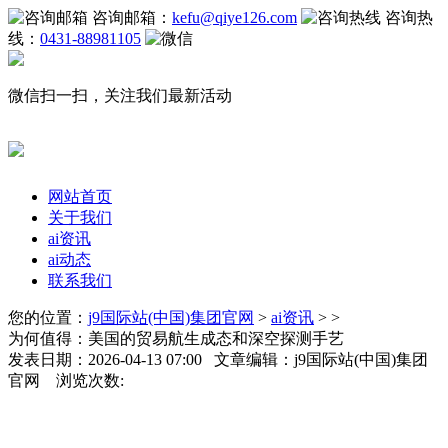
咨询邮箱：
kefu@qiye126.com
咨询热
线：
0431-88981105
微信扫一扫，关注我们最新活动
网站首页
关于我们
ai资讯
ai动态
联系我们
您的位置：
j9国际站(中国)集团官网
>
ai资讯
> >
为何值得：美国的贸易航生成态和深空探测手艺
发表日期：2026-04-13 07:00 文章编辑：j9国际站(中国)集团
官网 浏览次数: