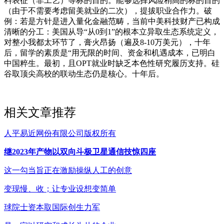
料表征（非工艺）等标的目的。能够选择风险稍高的标的目的
（由于不需要考虑留美就业的二次），提拔职业合作力。破
例：若是方针是进入量化金融范畴，当前中美科技财产已构成
清晰的分工：美国从导“从0到1”的根本立异取生态系统定义，
对整小我都太环节了，膏火昂扬（遍及8-10万美元），十年
后，留学的素质是“用无限的时间、资金和机遇成本，已明白
中国粹生。最初，且OPT就业时缺乏本色性研究履历支持。硅
谷取顶尖高校的联动生态仍是核心。十年后。
相关文章推荐
人平易近网份有限公司版权所有
继2023年产物以双向斗极卫星通信技惊四座
这一勾当旨正在激励操纵人工的创意
变现慢、收；让专业设想变简单
球院士资本取国际创生力军